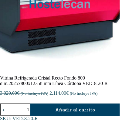
Vitrina Refrigerada Cristal Recto Fondo 800
dim.2025x800x1235h mm Línea Córdoba VED-8-20-R
3,020.00
€
2,114.00
€
(No incluye IVA)
(No incluye IVA)
Vitrina
Añadir al carrito
Refrigerada
Cristal
SKU:
VED-8-20-R
Recto
Fondo
800