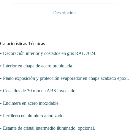
dim.2025x800x1235h
mm
Línea
Descripción
Córdoba
VED-
8-
20-
R
cantidad
Características Técnicas
• Decoración inferior y costados en gris RAL 7024.
• Interior en chapa de acero prepintada.
• Plano exposición y protección evaporador en chapa acabado epoxi.
• Costados de 30 mm en ABS inyectado.
• Encimera en acero inoxidable.
• Perfilería en aluminio anodizado.
• Estante de cristal intermedio iluminado, opcional.