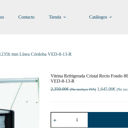
ios
Contacto
Tienda
Catálogos
00x1235h mm Línea Córdoba VED-8-13-R
Vitrina Refrigerada Cristal Recto Fond
VED-8-13-R
2,350.00
€
1,645.00
€
(No incluye IVA)
(No inc
Vitrina
Refrigerada
Cristal