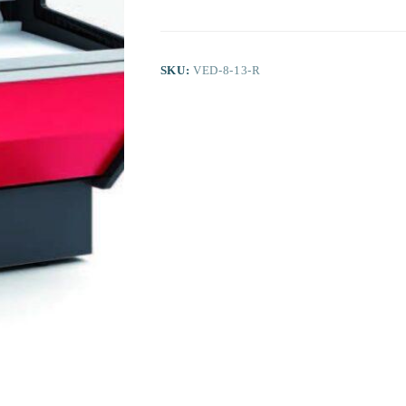
Recto
Fondo
800
dim.1305x800x1235h
mm
SKU:
VED-8-13-R
Línea
Córdoba
VED-
8-
13-
R
cantidad