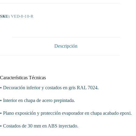
Fondo
800
dim.1055x800x1235h
SKU:
VED-8-10-R
mm
Línea
Córdoba
VED-
8-
10-
Descripción
R
cantidad
Características Técnicas
• Decoración inferior y costados en gris RAL 7024.
• Interior en chapa de acero prepintada.
• Plano exposición y protección evaporador en chapa acabado epoxi.
• Costados de 30 mm en ABS inyectado.