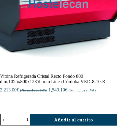
Vitrina Refrigerada Cristal Recto Fondo 800
dim.1055x800x1235h mm Línea Córdoba VED-8-10-R
2,213.00
€
1,549.10
€
(No incluye IVA)
(No incluye IVA)
Vitrina
Añadir al carrito
Refrigerada
Cristal
Recto