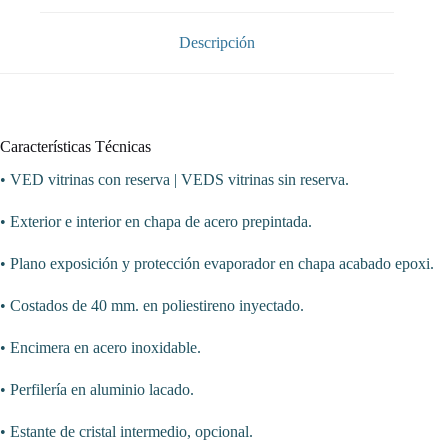
dim.2525x1100x1235h
mm
Línea
Descripción
Córdoba
VED-
10-
25-
C-
TF
Características Técnicas
cantidad
• VED vitrinas con reserva | VEDS vitrinas sin reserva.
• Exterior e interior en chapa de acero prepintada.
• Plano exposición y protección evaporador en chapa acabado epoxi.
• Costados de 40 mm. en poliestireno inyectado.
• Encimera en acero inoxidable.
• Perfilería en aluminio lacado.
• Estante de cristal intermedio, opcional.