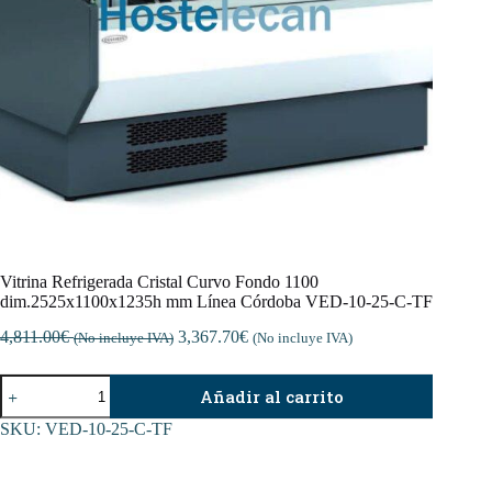
Vitrina Refrigerada Cristal Curvo Fondo 1100
dim.2525x1100x1235h mm Línea Córdoba VED-10-25-C-TF
4,811.00
€
3,367.70
€
(No incluye IVA)
(No incluye IVA)
Vitrina
Añadir al carrito
Refrigerada
Cristal
SKU:
VED-10-25-C-TF
Curvo
Fondo
1100