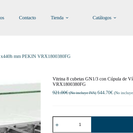
ios
Contacto
Tienda
Catálogos
 x395 x440h mm PEKIN VRX1800380FG
Vitrina 8 cubetas GN1/3 con Cúpula de 
VRX1800380FG
921.00
€
644.70
€
(No incluye IVA)
(No incluye
Vitrina
8
cubetas