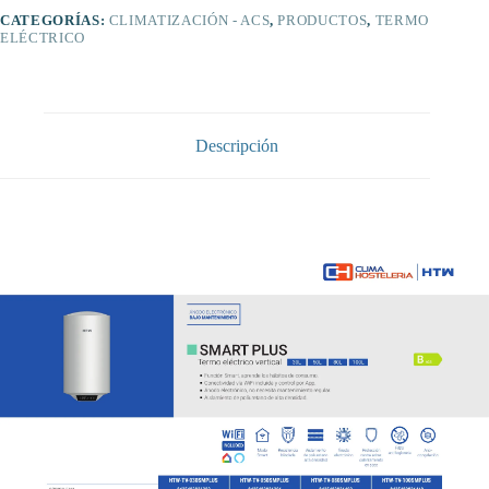
-
CATEGORÍAS:
CLIMATIZACIÓN - ACS
,
PRODUCTOS
,
TERMO
WiFi
ELÉCTRICO
HTW
cantidad
Descripción