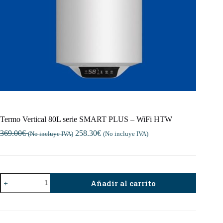
Termo Vertical 80L serie SMART PLUS – WiFi HTW
369.00
€
258.30
€
(No incluye IVA)
(No incluye IVA)
Termo
Añadir al carrito
Vertical
80L
serie
SMART
PLUS