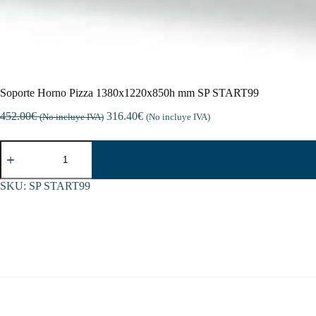
Soporte Horno Pizza 1380x1220x850h mm SP START99
452.00
€
316.40
€
(No incluye IVA)
(No incluye IVA)
Soporte
Horno
Pizza
1380x1220x850h
SKU:
SP START99
mm
SP
START99
cantidad