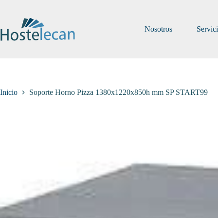
Saltar
al
contenido
Nosotros
Servic
Inicio
Soporte Horno Pizza 1380x1220x850h mm SP START99