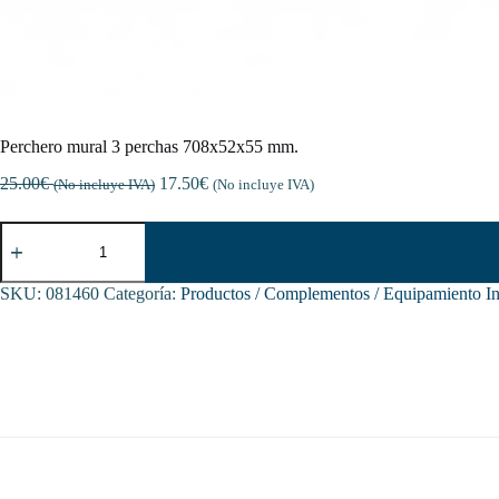
Perchero mural 3 perchas 708x52x55 mm.
25.00
€
17.50
€
(No incluye IVA)
(No incluye IVA)
Perchero
mural
3
perchas
SKU:
081460
Categoría:
Productos / Complementos / Equipamiento In
708x52x55
mm.
cantidad