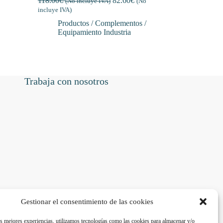
118.00
€
82.60
€
(No incluye IVA)
(No
incluye IVA)
Productos / Complementos /
Equipamiento Industria
Trabaja con nosotros
Gestionar el consentimiento de las cookies
as mejores experiencias, utilizamos tecnologías como las cookies para almacenar y/o