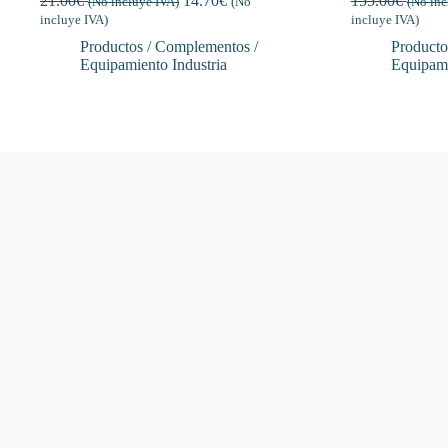
21.00
€
14.70
€
155.00
€
(No incluye IVA)
(No
(No inc
incluye IVA)
incluye IVA)
Productos / Complementos /
Producto
Equipamiento Industria
Equipami