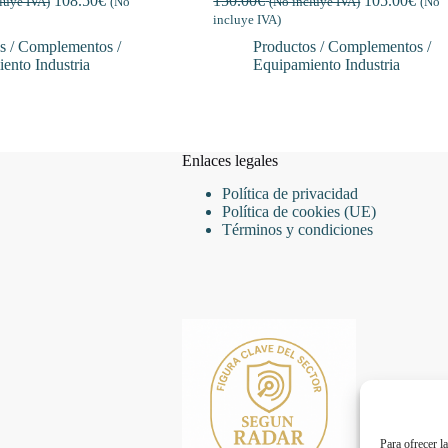
108.50
€
150.00
€
105.00
€
luye IVA)
(No
(No incluye IVA)
(No
incluye IVA)
s / Complementos /
Productos / Complementos /
ento Industria
Equipamiento Industria
Enlaces legales
Política de privacidad
Política de cookies (UE)
Términos y condiciones
Para ofrecer l