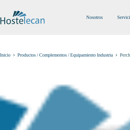
Saltar
al
contenido
Nosotros
Servic
Inicio
Productos / Complementos / Equipamiento Industria
Perc