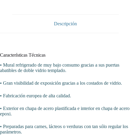
Puertas
de
Cristal
4
Estantes
Descripción
Fondo
700
de
1530
x700
x1990h
Características Técnicas
mm
AVEIRO
• Mural refrigerado de muy bajo consumo gracias a sus puertas
MAE150PV-
abatibles de doble vidrio templado.
N
color
• Gran visibilidad de exposición gracias a los costados de vidrio.
NEGRO
cantidad
• Fabricación europea de alta calidad.
• Exterior en chapa de acero plastificada e interior en chapa de acero
epoxi.
• Preparadas para carnes, lácteos o verduras con tan sólo regular los
parámetros.