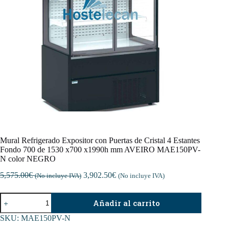
Mural Refrigerado Expositor con Puertas de Cristal 4 Estantes
Fondo 700 de 1530 x700 x1990h mm AVEIRO MAE150PV-
N color NEGRO
5,575.00
€
3,902.50
€
(No incluye IVA)
(No incluye IVA)
Mural
Añadir al carrito
Refrigerado
Expositor
SKU:
MAE150PV-N
con