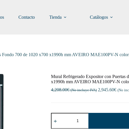
ios
Contacto
Tienda
Catálogos
Estantes Fondo 700 de 1020 x700 x1990h mm AVEIRO MAE100PV-N co
Mural Refrigerado Expositor con Puertas d
x1990h mm AVEIRO MAE100PV-N col
4,208.00
€
2,945.60
€
(No incluye IVA)
(No inc
Mural
Refrigerado
Expositor