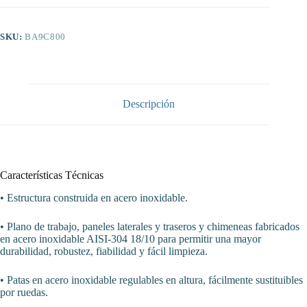
Serie
900
JUNEX
SKU:
BA9C800
con
medidas
800x900x900
h
mm
BA9C800
Descripción
cantidad
Características Técnicas
• Estructura construida en acero inoxidable.
• Plano de trabajo, paneles laterales y traseros y chimeneas fabricados
en acero inoxidable AISI-304 18/10 para permitir una mayor
durabilidad, robustez, fiabilidad y fácil limpieza.
• Patas en acero inoxidable regulables en altura, fácilmente sustituibles
por ruedas.