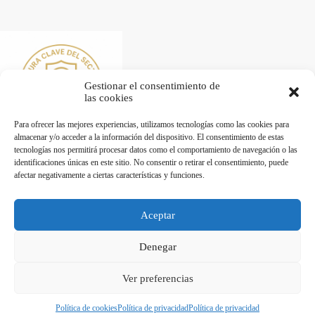
Gestionar el consentimiento de
las cookies
Para ofrecer las mejores experiencias, utilizamos tecnologías como las cookies para
almacenar y/o acceder a la información del dispositivo. El consentimiento de estas
tecnologías nos permitirá procesar datos como el comportamiento de navegación o las
identificaciones únicas en este sitio. No consentir o retirar el consentimiento, puede
afectar negativamente a ciertas características y funciones.
Desarrollado por Diseñador web para empresas
Aceptar
Trabaja con nosotros
Denegar
Maquinaria de Hostelería en Valencia - Hostelecan © 2026
Ver preferencias
Política de cookies
Política de privacidad
Política de privacidad