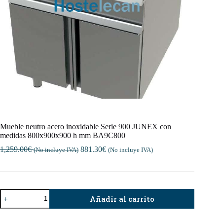
Mueble neutro acero inoxidable Serie 900 JUNEX con
medidas 800x900x900 h mm BA9C800
1,259.00
€
881.30
€
(No incluye IVA)
(No incluye IVA)
Mueble
Añadir al carrito
neutro
acero
inoxidable