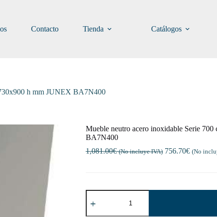
ios
Contacto
Tienda
Catálogos
400x730x900 h mm JUNEX BA7N400
Mueble neutro acero inoxidable Serie 7
BA7N400
1,081.00
€
756.70
€
(No incluye IVA)
(No inclu
Mueble
neutro
acero