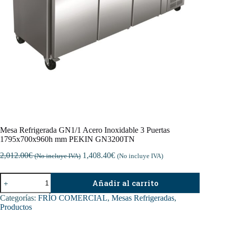
Mesa Refrigerada GN1/1 Acero Inoxidable 3 Puertas
1795x700x960h mm PEKIN GN3200TN
2,012.00
€
1,408.40
€
(No incluye IVA)
(No incluye IVA)
Mesa
Añadir al carrito
Refrigerada
GN1/1
Categorías:
FRÍO COMERCIAL
,
Mesas Refrigeradas
,
Acero
Productos
Inoxidable
3