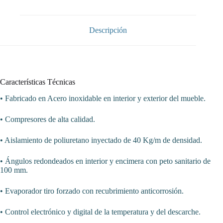
Puertas
1795x700x960h
mm
PEKIN
Descripción
GN3200TN
cantidad
Características Técnicas
• Fabricado en Acero inoxidable en interior y exterior del mueble.
• Compresores de alta calidad.
• Aislamiento de poliuretano inyectado de 40 Kg/m de densidad.
• Ángulos redondeados en interior y encimera con peto sanitario de
100 mm.
• Evaporador tiro forzado con recubrimiento anticorrosión.
• Control electrónico y digital de la temperatura y del descarche.