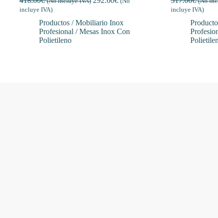
418.00
€
292.60
€
517.00
€
(No incluye IVA)
(No
(No inc
incluye IVA)
incluye IVA)
Productos / Mobiliario Inox
Producto
Profesional / Mesas Inox Con
Profesio
Polietileno
Polietile