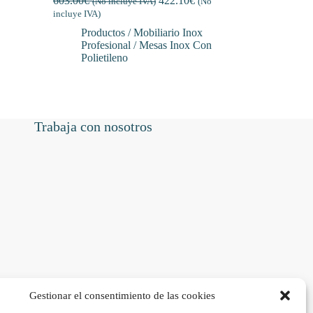
603.00
€
422.10
€
(No incluye IVA)
(No
incluye IVA)
Productos / Mobiliario Inox
Profesional / Mesas Inox Con
Polietileno
Trabaja con nosotros
Gestionar el consentimiento de las cookies