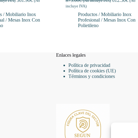
361.90
€
875.00
€
612.50
€
luye IVA)
(No
(No incluye IVA)
(No
incluye IVA)
s / Mobiliario Inox
Productos / Mobiliario Inox
nal / Mesas Inox Con
Profesional / Mesas Inox Con
no
Polietileno
Enlaces legales
Política de privacidad
Política de cookies (UE)
Términos y condiciones