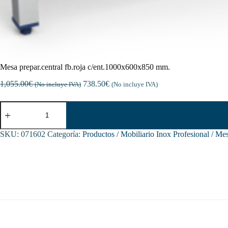
Mesa prepar.central fb.roja c/ent.1000x600x850 mm.
1,055.00
€
738.50
€
(No incluye IVA)
(No incluye IVA)
Mesa
prepar.central
fb.roja
c/ent.1000x600x850
SKU:
071602
Categoría:
Productos / Mobiliario Inox Profesional / Me
mm.
cantidad