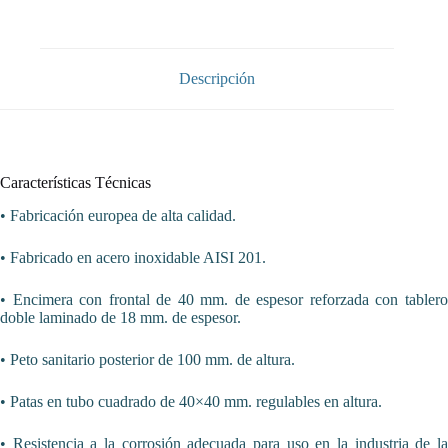
AISI
201
sin
estante
1000x600x850
Descripción
mm
MM106S
Línea
Varsovia-
24
Kg
Características Técnicas
(950026100)
cantidad
• Fabricación europea de alta calidad.
• Fabricado en acero inoxidable AISI 201.
• Encimera con frontal de 40 mm. de espesor reforzada con tablero
doble laminado de 18 mm. de espesor.
• Peto sanitario posterior de 100 mm. de altura.
• Patas en tubo cuadrado de 40×40 mm. regulables en altura.
• Resistencia a la corrosión adecuada para uso en la industria de la