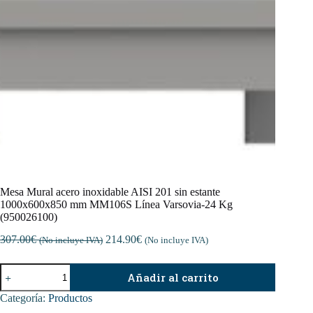
Mesa Mural acero inoxidable AISI 201 sin estante
1000x600x850 mm MM106S Línea Varsovia-24 Kg
(950026100)
307.00
€
214.90
€
(No incluye IVA)
(No incluye IVA)
Mesa
Añadir al carrito
Mural
acero
Categoría:
Productos
inoxidable