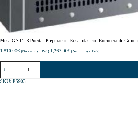
Mesa GN1/1 3 Puertas Preparación Ensaladas con Encimera de Gra
1,810.00
€
1,267.00
€
(No incluye IVA)
(No incluye IVA)
Mesa
GN1/1
3
Puertas
SKU:
PS903
Preparación
Ensaladas
con
Encimera
de
Granito
de
1365
x700
x1010h
mm