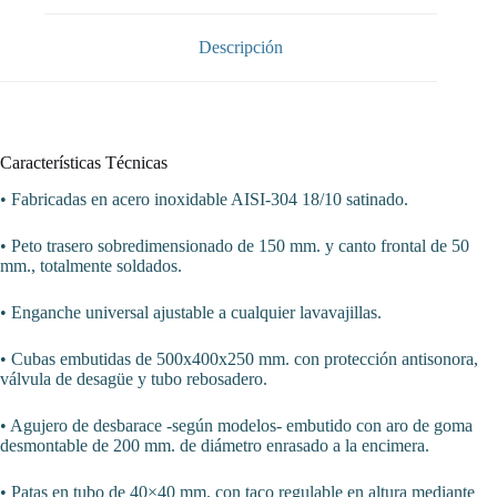
con
estante
con
Descripción
aro
desbarazado
mm
MPD-
120D
cantidad
Características Técnicas
• Fabricadas en acero inoxidable AISI-304 18/10 satinado.
• Peto trasero sobredimensionado de 150 mm. y canto frontal de 50
mm., totalmente soldados.
• Enganche universal ajustable a cualquier lavavajillas.
• Cubas embutidas de 500x400x250 mm. con protección antisonora,
válvula de desagüe y tubo rebosadero.
• Agujero de desbarace -según modelos- embutido con aro de goma
desmontable de 200 mm. de diámetro enrasado a la encimera.
• Patas en tubo de 40×40 mm. con taco regulable en altura mediante