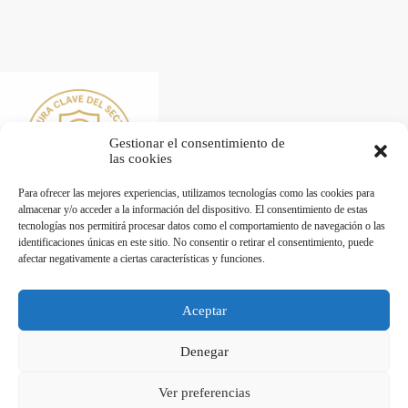
Gestionar el consentimiento de
las cookies
Para ofrecer las mejores experiencias, utilizamos tecnologías como las cookies para
almacenar y/o acceder a la información del dispositivo. El consentimiento de estas
tecnologías nos permitirá procesar datos como el comportamiento de navegación o las
identificaciones únicas en este sitio. No consentir o retirar el consentimiento, puede
afectar negativamente a ciertas características y funciones.
Desarrollado por Diseñador web para empresas
Aceptar
Trabaja con nosotros
Denegar
Maquinaria de Hostelería en Valencia - Hostelecan © 2026
Ver preferencias