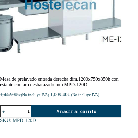
Mesa de prelavado entrada derecha dim.1200x750x850h con
estante con aro desbarazado mm MPD-120D
1,442.00
€
1,009.40
€
(No incluye IVA)
(No incluye IVA)
Mesa
Añadir al carrito
de
prelavado
SKU:
MPD-120D
entrada
derecha
dim.1200x750x850h