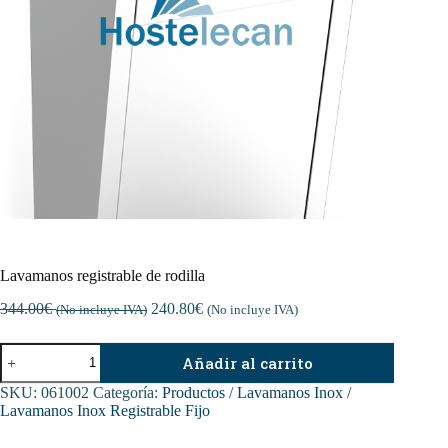
Lavamanos registrable de rodilla
344.00
€
240.80
€
(No incluye IVA)
(No incluye IVA)
Lavamanos
Añadir al carrito
registrable
de
SKU:
061002
Categoría:
Productos / Lavamanos Inox /
rodilla
Lavamanos Inox Registrable Fijo
cantidad