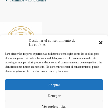
Términos y condiciones
Gestionar el consentimiento de
las cookies
Para ofrecer las mejores experiencias, utilizamos tecnologías como las cookies para
almacenar y/o acceder a la información del dispositivo. El consentimiento de estas
tecnologías nos permitirá procesar datos como el comportamiento de navegación o las
identificaciones únicas en este sitio. No consentir o retirar el consentimiento, puede
afectar negativamente a ciertas características y funciones.
Desarrollado por Diseñador web para empresas
Aceptar
Trabaja con nosotros
Denegar
Maquinaria de Hostelería en Valencia - Hostelecan © 2026
Ver preferencias