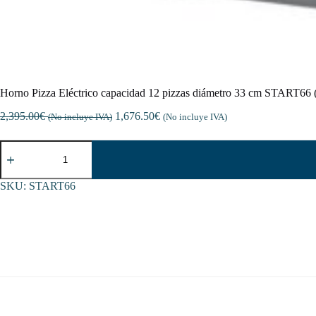
Horno Pizza Eléctrico capacidad 12 pizzas diámetro 33 cm START66
2,395.00
€
1,676.50
€
(No incluye IVA)
(No incluye IVA)
Horno
Pizza
Eléctrico
capacidad
SKU:
START66
12
pizzas
diámetro
33
cm
START66
(400V)
cantidad