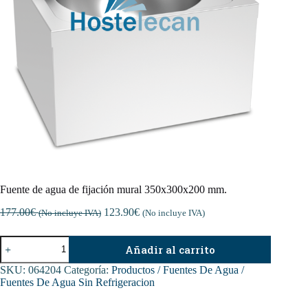
Fuente de agua de fijación mural 350x300x200 mm.
177.00
€
123.90
€
(No incluye IVA)
(No incluye IVA)
Fuente
Añadir al carrito
de
agua
SKU:
064204
Categoría:
Productos / Fuentes De Agua /
de
Fuentes De Agua Sin Refrigeracion
fijación
mural