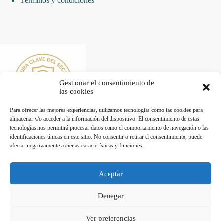
Términos y condiciones
Gestionar el consentimiento de
las cookies
Para ofrecer las mejores experiencias, utilizamos tecnologías como las cookies para
almacenar y/o acceder a la información del dispositivo. El consentimiento de estas
tecnologías nos permitirá procesar datos como el comportamiento de navegación o las
identificaciones únicas en este sitio. No consentir o retirar el consentimiento, puede
afectar negativamente a ciertas características y funciones.
Desarrollado por Diseñador web para empresas
Aceptar
Trabaja con nosotros
Denegar
Maquinaria de Hostelería en Valencia - Hostelecan © 2026
Ver preferencias