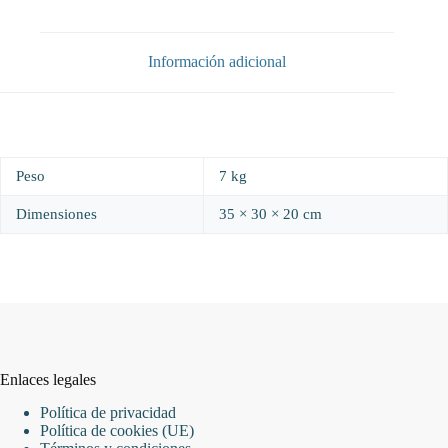
350x300x200
mm.
cantidad
Información adicional
Peso
7 kg
Dimensiones
35 × 30 × 20 cm
Enlaces legales
Política de privacidad
Política de cookies (UE)