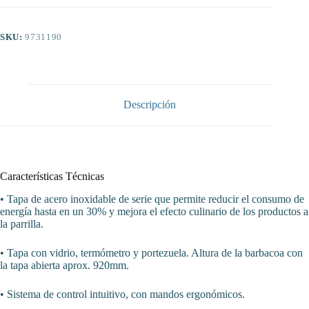
rectificado
sobremesa
placa
SKU:
9731190
lisa
CON
TAPA
800x700x250h
mm
8,1Kw
Descripción
Línea
Varsovia
cantidad
Características Técnicas
• Tapa de acero inoxidable de serie que permite reducir el consumo de
energía hasta en un 30% y mejora el efecto culinario de los productos a
la parrilla.
• Tapa con vidrio, termómetro y portezuela. Altura de la barbacoa con
la tapa abierta aprox. 920mm.
• Sistema de control intuitivo, con mandos ergonómicos.