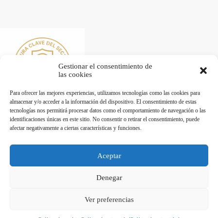
Gestionar el consentimiento de
las cookies
Para ofrecer las mejores experiencias, utilizamos tecnologías como las cookies para
almacenar y/o acceder a la información del dispositivo. El consentimiento de estas
tecnologías nos permitirá procesar datos como el comportamiento de navegación o las
identificaciones únicas en este sitio. No consentir o retirar el consentimiento, puede
afectar negativamente a ciertas características y funciones.
Desarrollado por Diseñador web para empresas
Aceptar
Trabaja con nosotros
Denegar
Maquinaria de Hostelería en Valencia - Hostelecan © 2026
Ver preferencias