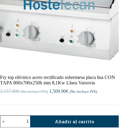
Fry top eléctrico acero rectificado sobremesa placa lisa CON
TAPA 800x700x250h mm 8,1Kw Línea Varsovia
2,157.00
€
1,509.90
€
(No incluye IVA)
(No incluye IVA)
Fry
Añadir al carrito
top
eléctrico
acero