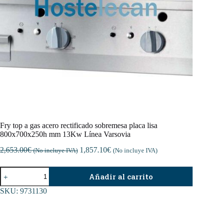
Fry top a gas acero rectificado sobremesa placa lisa
800x700x250h mm 13Kw Línea Varsovia
2,653.00
€
1,857.10
€
(No incluye IVA)
(No incluye IVA)
Fry
Añadir al carrito
top
a
SKU:
9731130
gas
acero
rectificado