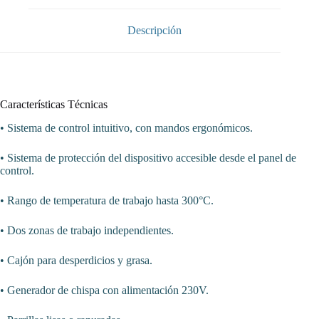
sobremesa
placa
lisa
Descripción
800x700x250h
mm
13Kw
Línea
Varsovia
cantidad
Características Técnicas
• Sistema de control intuitivo, con mandos ergonómicos.
• Sistema de protección del dispositivo accesible desde el panel de
control.
• Rango de temperatura de trabajo hasta 300°C.
• Dos zonas de trabajo independientes.
• Cajón para desperdicios y grasa.
• Generador de chispa con alimentación 230V.