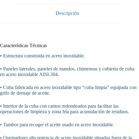
21
litros
con
Descripción
19Kw
Serie
900
JUNEX
con
medidas
Características Técnicas
400x900x900h
mm
• Estructura construida en acero inoxidable.
FG9C121
cantidad
• Paneles laterales, paneles de mandos, chimeneas y cubierta de cuba
en acero inoxidable AISI-304.
• Cuba fabricada en acero inoxidable tipo “cuba limpia” equipada con
grifo de drenaje de aceite.
• Interior de la cuba con cantos redondeados para facilitar las
operaciones de limpieza y zona fría para acumulación de residuos.
• Tambor para recoger el aceite usado en acero inoxidable.
• Quemadores alta potencia de acero inoxidable situados fuera de la