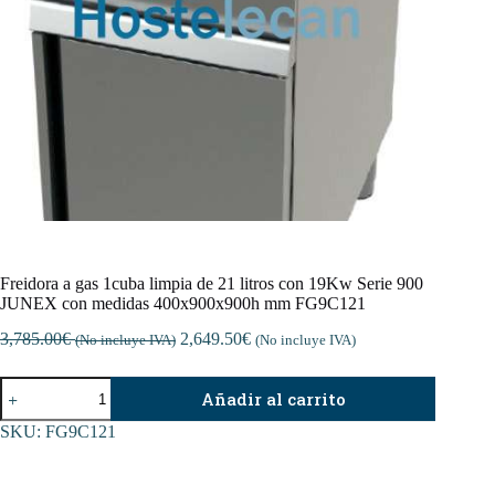
Freidora a gas 1cuba limpia de 21 litros con 19Kw Serie 900
JUNEX con medidas 400x900x900h mm FG9C121
3,785.00
€
2,649.50
€
(No incluye IVA)
(No incluye IVA)
Freidora
Añadir al carrito
a
gas
SKU:
FG9C121
1cuba
limpia
de