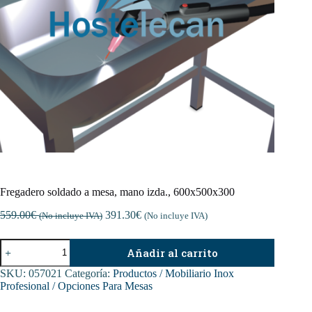
Fregadero soldado a mesa, mano izda., 600x500x300
559.00
€
391.30
€
(No incluye IVA)
(No incluye IVA)
Fregadero
Añadir al carrito
soldado
a
SKU:
057021
Categoría:
Productos / Mobiliario Inox
mesa,
Profesional / Opciones Para Mesas
mano
izda.,