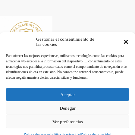
Gestionar el consentimiento de
las cookies
Para ofrecer las mejores experiencias, utilizamos tecnologías como las cookies para
almacenar y/o acceder a la información del dispositivo. El consentimiento de estas
tecnologías nos permitirá procesar datos como el comportamiento de navegación o las
identificaciones únicas en este sitio. No consentir o retirar el consentimiento, puede
afectar negativamente a ciertas características y funciones.
Desarrollado por Diseñador web para empresas
Aceptar
Trabaja con nosotros
Denegar
Maquinaria de Hostelería en Valencia - Hostelecan © 2026
Ver preferencias
Política de cookies
Política de privacidad
Política de privacidad