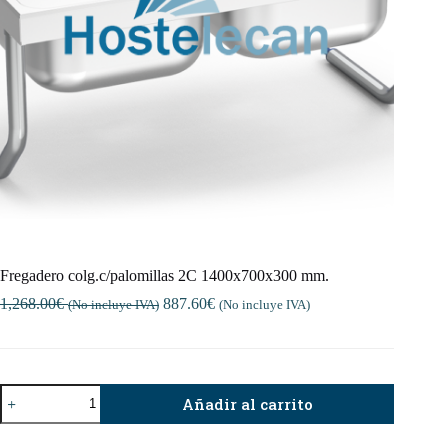
Fregadero colg.c/palomillas 2C 1400x700x300 mm.
1,268.00
€
887.60
€
(No incluye IVA)
(No incluye IVA)
Fregadero
Añadir al carrito
colg.c/palomillas
2C
1400x700x300