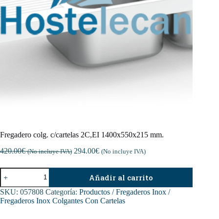
Fregadero colg. c/cartelas 2C,EI 1400x550x215 mm.
420.00
€
294.00
€
(No incluye IVA)
(No incluye IVA)
Fregadero
Añadir al carrito
colg.
c/cartelas
SKU:
057808
Categoría:
Productos / Fregaderos Inox /
2C,EI
Fregaderos Inox Colgantes Con Cartelas
1400x550x215
mm.