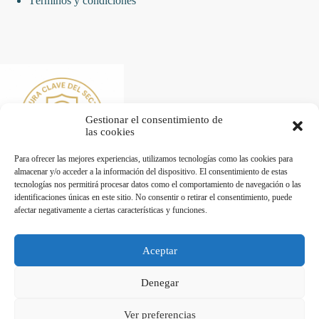
Términos y condiciones
Gestionar el consentimiento de
las cookies
Para ofrecer las mejores experiencias, utilizamos tecnologías como las cookies para
almacenar y/o acceder a la información del dispositivo. El consentimiento de estas
tecnologías nos permitirá procesar datos como el comportamiento de navegación o las
identificaciones únicas en este sitio. No consentir o retirar el consentimiento, puede
afectar negativamente a ciertas características y funciones.
Desarrollado por Diseñador web para empresas
Aceptar
Trabaja con nosotros
Denegar
Maquinaria de Hostelería en Valencia - Hostelecan © 2026
Ver preferencias