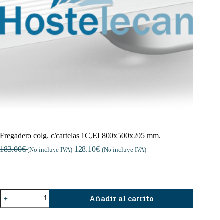
Fregadero colg. c/cartelas 1C,EI 800x500x205 mm.
183.00
€
128.10
€
(No incluye IVA)
(No incluye IVA)
Fregadero
Añadir al carrito
colg.
c/cartelas
1C,EI