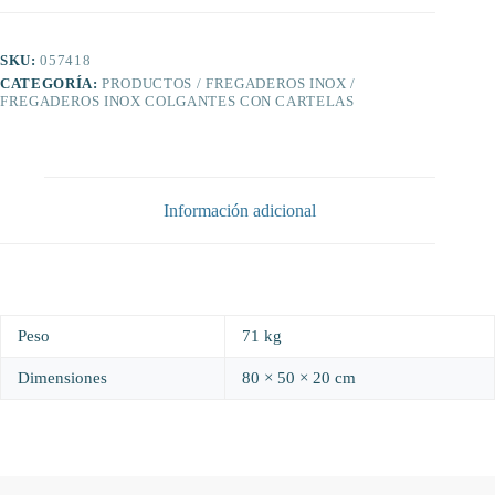
800x500x205
mm.
cantidad
SKU:
057418
CATEGORÍA:
PRODUCTOS / FREGADEROS INOX /
FREGADEROS INOX COLGANTES CON CARTELAS
Información adicional
Peso
71 kg
Dimensiones
80 × 50 × 20 cm