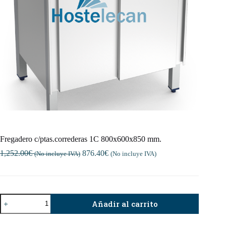
Fregadero c/ptas.correderas 1C 800x600x850 mm.
1,252.00
€
876.40
€
(No incluye IVA)
(No incluye IVA)
Fregadero
Añadir al carrito
c/ptas.correderas
1C
800x600x850