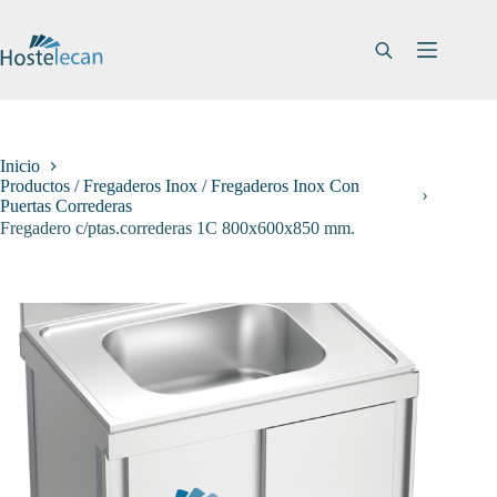
Saltar
al
contenido
Inicio
Productos / Fregaderos Inox / Fregaderos Inox Con
Puertas Correderas
Fregadero c/ptas.correderas 1C 800x600x850 mm.