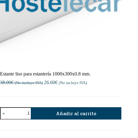
Estante liso para estantería 1000x300x0.8 mm.
38.00
€
26.60
€
(No incluye IVA)
(No incluye IVA)
Estante
Añadir al carrito
liso
para
estantería
1000x300x0.8
mm.