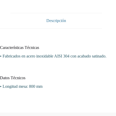
Mesa
De
Trabajo
Fondo
700
Descripción
Con
Longitud
De
Mesa
800
mm
Características Técnicas
WTA700800AS
cantidad
• Fabricados en acero inoxidable AISI 304 con acabado satinado.
Datos Técnicos
• Longitud mesa: 800 mm