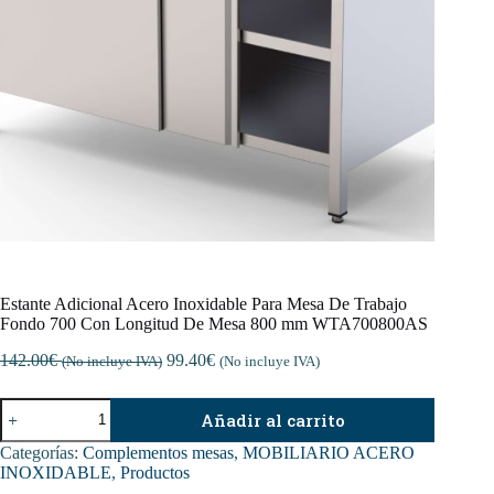
Estante Adicional Acero Inoxidable Para Mesa De Trabajo
Fondo 700 Con Longitud De Mesa 800 mm WTA700800AS
142.00
€
99.40
€
(No incluye IVA)
(No incluye IVA)
Estante
Añadir al carrito
Adicional
Acero
Categorías:
Complementos mesas
,
MOBILIARIO ACERO
Inoxidable
INOXIDABLE
,
Productos
Para