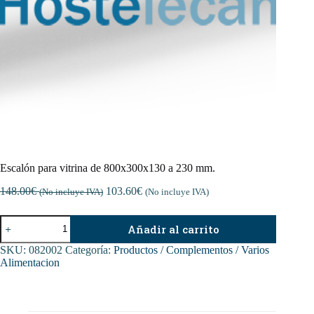
Escalón para vitrina de 800x300x130 a 230 mm.
148.00
€
103.60
€
(No incluye IVA)
(No incluye IVA)
Escalón
Añadir al carrito
para
vitrina
SKU:
082002
Categoría:
Productos / Complementos / Varios
de
Alimentacion
800x300x130
a
230
mm.