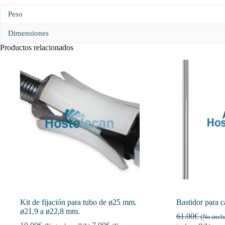
Peso
Dimensiones
Productos relacionados
Kit de fijación para tubo de ø25 mm.
Bastidor para c
ø21,9 a ø22,8 mm.
61.00
€
(No incl