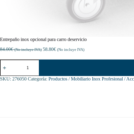
Entrepaño inox opcional para carro deservicio
84.00
€
58.80
€
(No incluye IVA)
(No incluye IVA)
Entrepaño
inox
opcional
para
SKU:
276050
Categoría:
Productos / Mobiliario Inox Profesional / Ac
carro
deservicio
cantidad