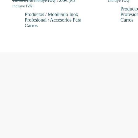
10.00
€
7.00
€
(No incluye IVA)
(No
incluye IVA)
incluye IVA)
Producto
Productos / Mobiliario Inox
Profesion
Profesional / Accesorios Para
Carros
Carros