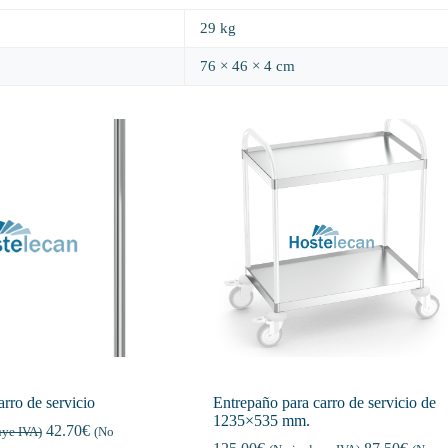
29 kg
76 × 46 × 4 cm
arro de servicio
Entrepaño para carro de servicio de
1235×535 mm.
42.70
€
uye IVA)
(No