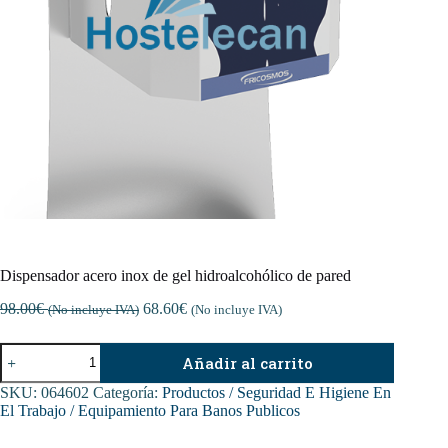
Dispensador acero inox de gel hidroalcohólico de pared
98.00
€
68.60
€
(No incluye IVA)
(No incluye IVA)
Dispensador
Añadir al carrito
acero
inox
SKU:
064602
Categoría:
Productos / Seguridad E Higiene En
de
El Trabajo / Equipamiento Para Banos Publicos
gel
hidroalcohólico