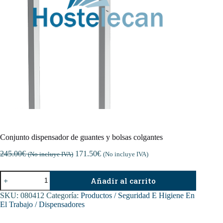
Conjunto dispensador de guantes y bolsas colgantes
245.00
€
171.50
€
(No incluye IVA)
(No incluye IVA)
Conjunto
Añadir al carrito
dispensador
de
SKU:
080412
Categoría:
Productos / Seguridad E Higiene En
guantes
El Trabajo / Dispensadores
y
bolsas