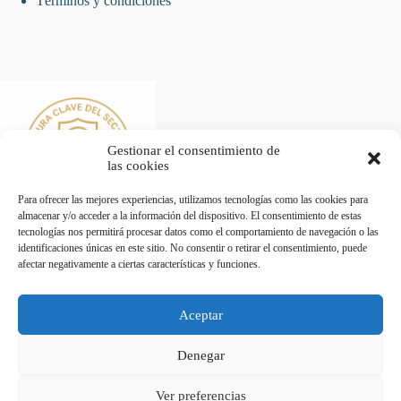
Términos y condiciones
Gestionar el consentimiento de
las cookies
Para ofrecer las mejores experiencias, utilizamos tecnologías como las cookies para
almacenar y/o acceder a la información del dispositivo. El consentimiento de estas
tecnologías nos permitirá procesar datos como el comportamiento de navegación o las
identificaciones únicas en este sitio. No consentir o retirar el consentimiento, puede
afectar negativamente a ciertas características y funciones.
Desarrollado por Diseñador web para empresas
Aceptar
Trabaja con nosotros
Denegar
Maquinaria de Hostelería en Valencia - Hostelecan © 2026
Ver preferencias