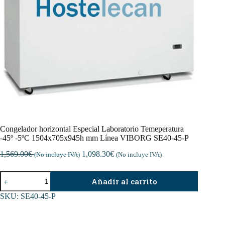
Congelador horizontal Especial Laboratorio Temeperatura
-45º -5ºC 1504x705x945h mm Línea VIBORG SE40-45-P
1,569.00
€
1,098.30
€
(No incluye IVA)
(No incluye IVA)
Congelador
Añadir al carrito
horizontal
Especial
SKU:
SE40-45-P
Laboratorio
Temeperatura
-45º