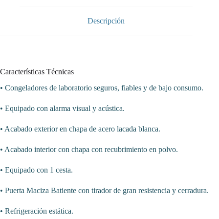
-5ºC
1504x705x945h
mm
Descripción
Línea
VIBORG
SE40-
45-
P
cantidad
Características Técnicas
• Congeladores de laboratorio seguros, fiables y de bajo consumo.
• Equipado con alarma visual y acústica.
• Acabado exterior en chapa de acero lacada blanca.
• Acabado interior con chapa con recubrimiento en polvo.
• Equipado con 1 cesta.
• Puerta Maciza Batiente con tirador de gran resistencia y cerradura.
• Refrigeración estática.