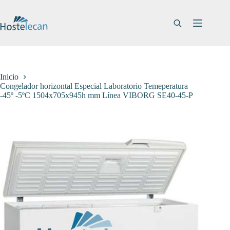
Saltar
al
contenido
Inicio
Congelador horizontal Especial Laboratorio Temeperatura
-45º -5ºC 1504x705x945h mm Línea VIBORG SE40-45-P