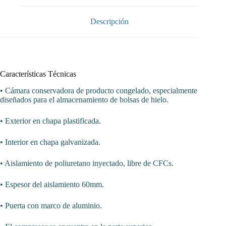
cubitos
de
hielo
Descripción
ARMVERTGEL420
cantidad
Características Técnicas
• Cámara conservadora de producto congelado, especialmente
diseñados para el almacenamiento de bolsas de hielo.
• Exterior en chapa plastificada.
• Interior en chapa galvanizada.
• Aislamiento de poliuretano inyectado, libre de CFCs.
• Espesor del aislamiento 60mm.
• Puerta con marco de aluminio.