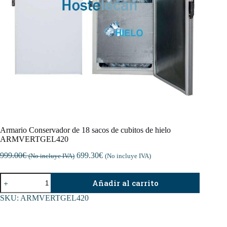
Armario Conservador de 18 sacos de cubitos de hielo
ARMVERTGEL420
999.00
€
699.30
€
(No incluye IVA)
(No incluye IVA)
Armario
Añadir al carrito
Conservador
de
SKU:
ARMVERTGEL420
18
sacos
de