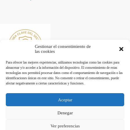
Gestionar el consentimiento de
las cookies
Para ofrecer las mejores experiencias, utilizamos tecnologías como las cookies para
almacenar y/o acceder a la información del dispositivo. El consentimiento de estas
tecnologías nos permitirá procesar datos como el comportamiento de navegación o las
identificaciones únicas en este sitio. No consentir o retirar el consentimiento, puede
afectar negativamente a ciertas características y funciones.
Desarrollado por Diseñador web para empresas
Aceptar
Trabaja con nosotros
Denegar
Maquinaria de Hostelería en Valencia - Hostelecan © 2026
Ver preferencias