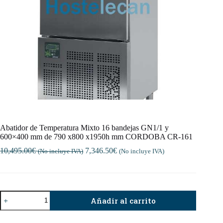
Abatidor de Temperatura Mixto 16 bandejas GN1/1 y
600×400 mm de 790 x800 x1950h mm CORDOBA CR-161
10,495.00
€
7,346.50
€
(No incluye IVA)
(No incluye IVA)
Abatidor
Añadir al carrito
de
Temperatura
Mixto