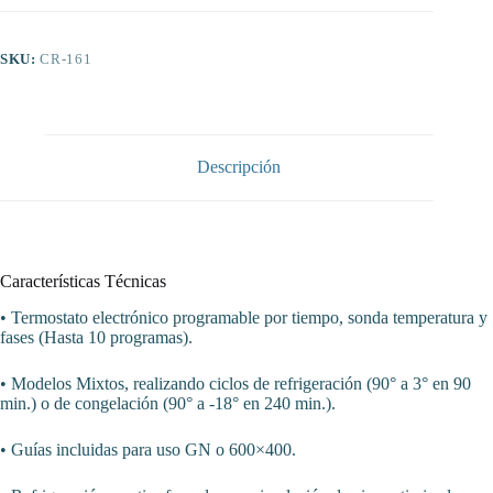
16
bandejas
GN1/1
SKU:
CR-161
y
600x400
mm
de
790
x800
Descripción
x1950h
mm
CORDOBA
CR-
161
cantidad
Características Técnicas
• Termostato electrónico programable por tiempo, sonda temperatura y
fases (Hasta 10 programas).
• Modelos Mixtos, realizando ciclos de refrigeración (90° a 3° en 90
min.) o de congelación (90° a -18° en 240 min.).
• Guías incluidas para uso GN o 600×400.