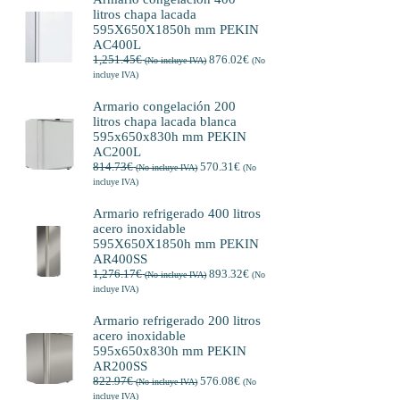
litros chapa lacada
595X650X1850h mm PEKIN
AC400L
1,251.45
€
876.02
€
(No incluye IVA)
(No
incluye IVA)
Armario congelación 200
litros chapa lacada blanca
595x650x830h mm PEKIN
AC200L
814.73
€
570.31
€
(No incluye IVA)
(No
incluye IVA)
Armario refrigerado 400 litros
acero inoxidable
595X650X1850h mm PEKIN
AR400SS
1,276.17
€
893.32
€
(No incluye IVA)
(No
incluye IVA)
Armario refrigerado 200 litros
acero inoxidable
595x650x830h mm PEKIN
AR200SS
822.97
€
576.08
€
(No incluye IVA)
(No
incluye IVA)