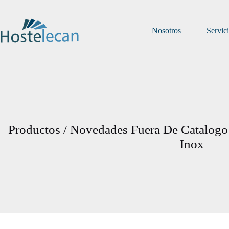
Saltar
al
contenido
Nosotros
Servic
Productos / Novedades Fuera De Catalog
Inox