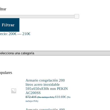
ltrar
ecio
ecio
ínimo
áximo
Filtrar
recio:
200€
—
210€
lecciona
na
tegoría
opulares
Armario congelación 200
litros acero inoxidable
595x650x830h mm PEKIN
AC200SS
872.41
€
610.69
€
(No incluye IVA)
(No
incluye IVA)
Armario congelación 400