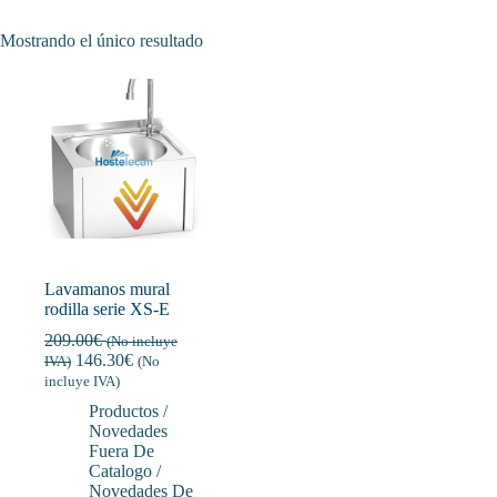
Mostrando el único resultado
Lavamanos mural
rodilla serie XS-E
209.00
€
(No incluye
146.30
€
IVA)
(No
incluye IVA)
Productos /
Novedades
Fuera De
Catalogo /
Novedades De